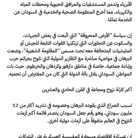
الأبرياء وتدمير المستشفيات والمرافق الحيوية ومحطات المياه
والكهرباء، مما أخرج المنظومة الصحية والخدمية في السودان عن
الخدمة تمامًا.
إن سياسة “الأرض المحروقة” التي اتُبعت في بعض الجبهات،
والسكوت عن التجاوزات التي ترتكبها القوات التابعة للجيش أو
المليشيات المتحالفة معه تحت مسمى “المقاومة الشعبية”، وضعت
البرهان في مواجهة مباشرة مع التقارير الدولية التي تلوح بجرائم حرب
وإبادة جماعية، خاصة في مناطق دارفور وكردفان والخرطوم، حيث بات
المواطن السوداني يقتل بآلة الدولة التي كان من المفترض أن تحميه.
أكبر كارثة نزوح ومجاعة في القرن الحادي والعشرين
تسبب الصراع الذي يقوده البرهان وخصومه في تشريد أكثر من 12
مليون سوداني، وهو رقم جعل السودان يتصدر قائمة أكبر أزمات
النزوح في العالم متفوقاً على أزمات دولية أخرى.
إن عسكرة الاقتصاد وسيطرة المؤسسة العسكرية على الشركات