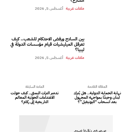
الشارع؟
ملفات عربية
أغسطس 5, 2026
بين السلاح ورفض الاحتكام للشعب.. كيف
تعرقل الميليشيات قيام مؤسسات الدولة في
ليبيا؟
ملفات عربية
أغسطس 5, 2026
المقالة القادمة
المادة السابقة
نهاية الحماية الدولية.. هل يُترك
تدمير التراث اليمني.. كيف حولت
لبنان وحيدًا بمواجهة المجهول
الاعتداءات الحوثية المعالم
بعد انسحاب “اليونيفيل”؟
التاريخية إلى ركام؟