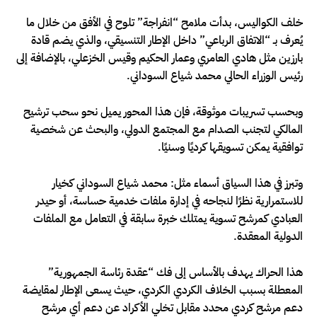
خلف الكواليس، بدأت ملامح “انفراجة” تلوح في الأفق من خلال ما
يُعرف بـ “الاتفاق الرباعي” داخل الإطار التنسيقي، والذي يضم قادة
بارزين مثل هادي العامري وعمار الحكيم وقيس الخزعلي، بالإضافة إلى
رئيس الوزراء الحالي محمد شياع السوداني.
وبحسب تسريبات موثوقة، فإن هذا المحور يميل نحو سحب ترشيح
المالكي لتجنب الصدام مع المجتمع الدولي، والبحث عن شخصية
توافقية يمكن تسويقها كرديًا وسنيًا.
وتبرز في هذا السياق أسماء مثل: محمد شياع السوداني كخيار
للاستمرارية نظرًا لنجاحه في إدارة ملفات خدمية حساسة، أو حيدر
العبادي كمرشح تسوية يمتلك خبرة سابقة في التعامل مع الملفات
الدولية المعقدة.
هذا الحراك يهدف بالأساس إلى فك “عقدة رئاسة الجمهورية”
المعطلة بسبب الخلاف الكردي الكردي، حيث يسعى الإطار لمقايضة
دعم مرشح كردي محدد مقابل تخلي الأكراد عن دعم أي مرشح