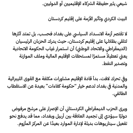
شيعي يثير حفيظة الشركاء الإقليميين أو الدوليين.
البيت الكردي وتأثير الأزمة على إقليم كردستان
لا تقتصر أزمة الانسداد السياسي على بغداد فحسب، بل تمتد آثارها
لتلقي بظلالها على إقليم كردستان، حيث يدرك الحزبان الرئيسيان
(الديمقراطي والاتحاد الوطني) أن استمرار غياب الحكومة الاتحادية
يعني تعطيلاً مستمرًا لمستحقات الإقليم المالية وملف الموازنة
وتصدير النفط.
وفي تحرك لافت، بدأ قادة الإقليم مشاورات مكثفة مع القوى الليبرالية
والمدنية في بغداد لدعم خيار “حكومة كفاءات” بعيدة عن الاستقطاب
الطائفي.
ويرى الحزب الديمقراطي الكردستاني أن الإصرار على مرشح مرفوض
دوليًا سيؤدي إلى تجميد العلاقة بين أربيل وبغداد، مما قد يدفع نحو
تفعيل سيناريوهات بديلة لإدارة الموارد بعيدًا عن المركز المأزوم.