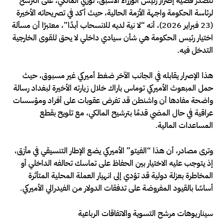
تتصدر قضية إصرار رئيس الوزراء الأسبق، نوري المالكي، على الترشح
لرئاسة الحكومة واجهة الأزمة الحالية، حيث أكد في تصريحاته الأخيرة
(23 فبراير 2026)، أنه “لا نية لديه للانسحاب أبدًا”، معتبرًا أن مسألة
اختيار رئيس الحكومة هي شأن سيادي داخلي لا يحق للقوى الخارجية
التدخل فيه.
هذا الإصرار يقابله في الجانب الآخر ضغط أميركي غير مسبوق، حيث
حمل المبعوث الأميركي توماس باراك خلال زيارته الأخيرة لبغداد رسالة
واضحة مفادها أن واشنطن قد تفرض عقوبات على أفراد ومؤسسات
عراقية في حال المضي قدمًا بترشيح المالكي، مع تلويح بقطع
المساعدات المالية.
وترى مصادر، أن هذا “الفيتو” الأميركي يضع الإطار التنسيقي في مأزق،
إذ يتوجب عليه الاختيار بين الحفاظ على تماسك تحالفه الداخلي أو
المخاطرة بعزلة دولية قد تؤدي إلى انهيار العملة المحلية المتأثرة
أساسًا بالقيود المفروضة على تدفقات الدولار من الفيدرالي الأميركي.
سيناريوهات مرشح التسوية والاتفاقات الرباعية