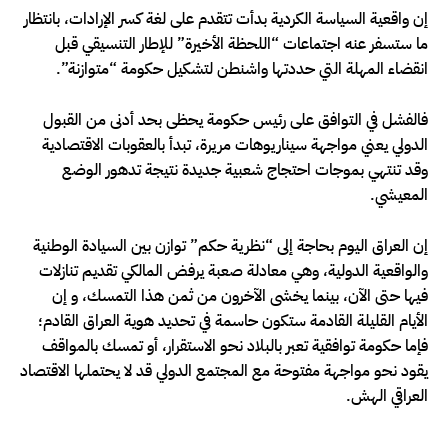
إن واقعية السياسة الكردية بدأت تتقدم على لغة كسر الإرادات، بانتظار
ما ستسفر عنه اجتماعات “اللحظة الأخيرة” للإطار التنسيقي قبل
انقضاء المهلة التي حددتها واشنطن لتشكيل حكومة “متوازنة”.
فالفشل في التوافق على رئيس حكومة يحظى بحد أدنى من القبول
الدولي يعني مواجهة سيناريوهات مريرة، تبدأ بالعقوبات الاقتصادية
وقد تنتهي بموجات احتجاج شعبية جديدة نتيجة تدهور الوضع
المعيشي.
إن العراق اليوم بحاجة إلى “نظرية حكم” توازن بين السيادة الوطنية
والواقعية الدولية، وهي معادلة صعبة يرفض المالكي تقديم تنازلات
فيها حتى الآن، بينما يخشى الآخرون من ثمن هذا التمسك، و إن
الأيام القليلة القادمة ستكون حاسمة في تحديد هوية العراق القادم؛
فإما حكومة توافقية تعبر بالبلاد نحو الاستقرار، أو تمسك بالمواقف
يقود نحو مواجهة مفتوحة مع المجتمع الدولي قد لا يحتملها الاقتصاد
العراقي الهش.