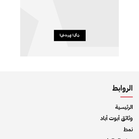
الروابط
الرئيسية
وثائق أبوت أباد
نمط