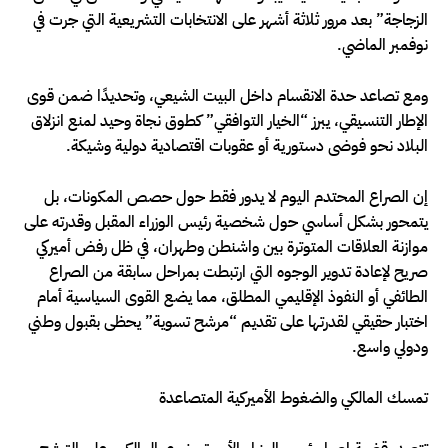
الزجاجة” بعد مرور ثلاثة أشهر على الانتخابات التشريعية التي جرت في
نوفمبر الماضي.
ومع تصاعد حدة الانقسام داخل البيت الشيعي، وتحديدًا ضمن قوى
الإطار التنسيقي، يبرز “الخيار التوافقي” كطوق نجاة وحيد لمنع انزلاق
البلاد نحو فوضى دستورية أو عقوبات اقتصادية دولية وشيكة.
إن الصراع المحتدم اليوم لا يدور فقط حول حصص المكونات، بل
يتمحور بشكل أساسي حول شخصية رئيس الوزراء المقبل وقدرته على
موازنة العلاقات المتوترة بين واشنطن وطهران، في ظل رفض أميركي
صريح لإعادة تدوير الوجوه التي ارتبطت بمراحل سابقة من الصراع
الطائفي أو النفوذ الإقليمي المطلق، مما يضع القوى السياسية أمام
اختبار حقيقي لقدرتها على تقديم “مرشح تسوية” يحظى بقبول وطني
ودولي واسع.
تمسك المالكي والضغوط الأميركية المتصاعدة