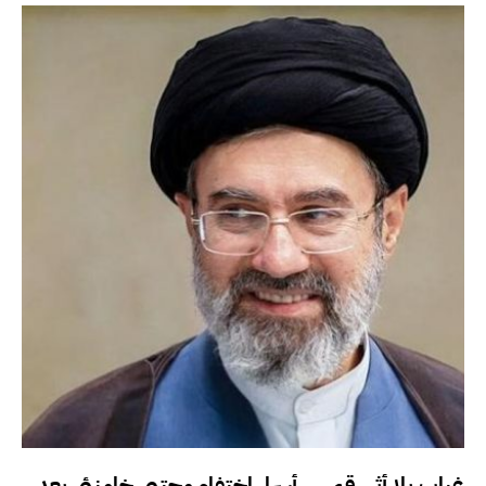
غياب بلا أثر رقمي.. أسرار اختفاء مجتبى خامنئي بعد