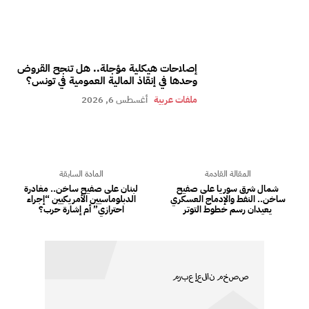
إصلاحات هيكلية مؤجلة.. هل تنجح القروض
وحدها في إنقاذ المالية العمومية في تونس؟
ملفات عربية
أغسطس 6, 2026
المقالة القادمة
المادة السابقة
شمال شرق سوريا على صفيح
لبنان على صفيح ساخن.. مغادرة
ساخن.. النفط والإدماج العسكري
الدبلوماسيين الأمريكيين “إجراء
يعيدان رسم خطوط التوتر
احترازي” أم إشارة حرب؟