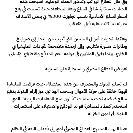
وفي ظل انقطاع الرواتب وتدهور العملة الوطنية، أصبحت هذه
الجبايات سببًا رئيسًا في اتساع رقعة المجاعة؛ حيث تسببت في رفع
أسعار السلع الأساسية بنسب تجاوزت 300% في بعض الأصناف
مقارنة بما كانت عليه قبل الانقلاب.
وهكذا، تحولت أموال اليمنيين التي تُنهب من التجار إلى صواريخ
وطائرات مسيرة تقتلهم، وإلى أرصدة متضخمة لقيادات المليشيا في
الخارج، بينما يغرق الملايين في دوامة الفقر المدقع والاحتياج الإنساني.
تقويض القطاع المصرفي والسيطرة على السيولة
لم تسلم البنوك والمصارف من هذه المقصلة، حيث فرضت المليشيا
قيودًا خانقة على حركة الأموال وسحب الودائع، مع إلزام البنوك بدفع
مبالغ ضخمة تحت مسميات “قانون منع المعاملات الربوية” الذي
استخدم كغطاء لمصادرة فوائد الودائع والاستيلاء على استثمارات
البنوك في أذون الخزانة.
هذا النهب الممنهج للقطاع المصرفي أدى إلى فقدان الثقة في النظام