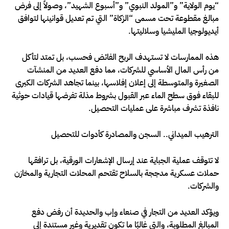
“يوم الولاية” و”المولد النبوي” و”أسبوع الشهيد”، وصولاً إلى فرض
مبالغ مقطوعة تحت مسمى “الزكاة” التي تم تعديل قوانينها لتوافق
أيديولوجيا المليشيا وسلاليتها.
هذه الممارسات لا تستهدف الربح الفائض فحسب، بل تمتد لتأكل
من رأس المال الأساسي للشركات، مما دفع العديد من المنشآت
الصغيرة والمتوسطة إلى إعلان إفلاسها، بينما تجاهد الشركات الكبرى
للبقاء فوق سطح الماء عبر القبول بشروط مذلة تفرضها قيادات حوثية
نافذة تشرف مباشرة على عمليات التحصيل.
الترهيب الميداني.. السجن والمصادرة كأدوات للتحصيل
لا تتوقف عملية الجباية عند إرسال الإشعارات الورقية، بل ترافقها
حملات عسكرية مدججة بالسلاح تقتحم المحلات التجارية والمخازن
والشركات.
ويؤكد العديد من التجار في صنعاء وإب والحديدة أن رفض دفع
المبالغ المطلوبة، والتي غالبًا ما تكون تقديرية وغير مستندة إلى