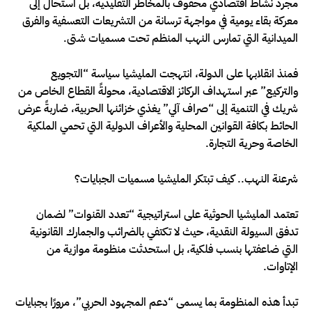
مجرد نشاط اقتصادي محفوف بالمخاطر التقليدية، بل استحال إلى
معركة بقاء يومية في مواجهة ترسانة من التشريعات التعسفية والفرق
الميدانية التي تمارس النهب المنظم تحت مسميات شتى.
فمنذ انقلابها على الدولة، انتهجت المليشيا سياسة “التجويع
والتركيع” عبر استهداف الركائز الاقتصادية، محولةً القطاع الخاص من
شريك في التنمية إلى “صراف آلي” يغذي خزائنها الحربية، ضاربةً عرض
الحائط بكافة القوانين المحلية والأعراف الدولية التي تحمي الملكية
الخاصة وحرية التجارة.
شرعنة النهب.. كيف تبتكر المليشيا مسميات الجبايات؟
تعتمد المليشيا الحوثية على استراتيجية “تعدد القنوات” لضمان
تدفق السيولة النقدية، حيث لا تكتفي بالضرائب والجمارك القانونية
التي ضاعفتها بنسب فلكية، بل استحدثت منظومة موازية من
الإتاوات.
تبدأ هذه المنظومة بما يسمى “دعم المجهود الحربي”، مرورًا بجبايات