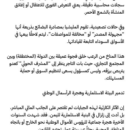
سجلات محاسبية دقيقة، يعني التعرض الفوري للاعتقال أو إغلاق
المنشأة بالشمع الأحمر.
وفي حالات تصعيدية، تقوم المليشيا بمصادرة البضائع بذريعة أنها
“مجهولة المصدر” أو “مخالفة للمواصفات”، ليتم لاحقًا بيعها في
الأسواق السوداء التابعة لقياداتها.
هذا المناخ من الرعب خلق فجوة عميقة بين الدولة (المختطفة) وبين
المجتمع التجاري، حيث بات التاجر ينظر إلى “المشرف الحوثي” كعدو
يتربص برزقه، وليس كمسؤول يسعى لتنظيم السوق أو حماية
المستهلك.
تدمير البيئة الاستثمارية وهجرة الرأسمال الوطني
إن الآثار الكارثية لهذه الجبايات لم تقتصر على الجانب المالي المباشر،
بل أدت إلى زلزال في البنية الاستثمارية لليمن. فقد شهدت السنوات
الأخيرة هجرة جماعية للرؤوس الأموال الوطنية نحو الخارج أو باتجاه
المناطق المحررة، بحثاً عن بيئة عمل تحترم القانون.