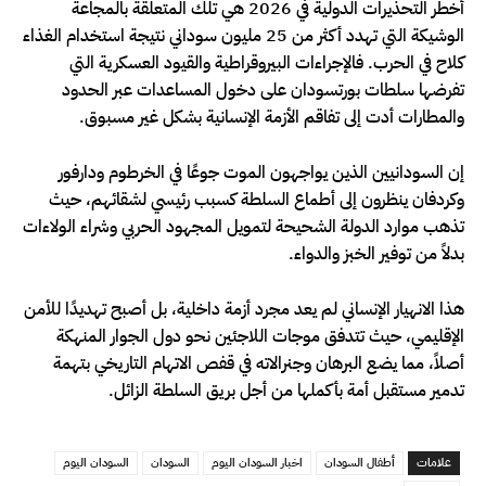
أخطر التحذيرات الدولية في 2026 هي تلك المتعلقة بالمجاعة
الوشيكة التي تهدد أكثر من 25 مليون سوداني نتيجة استخدام الغذاء
كلاح في الحرب. فالإجراءات البيروقراطية والقيود العسكرية التي
تفرضها سلطات بورتسودان على دخول المساعدات عبر الحدود
والمطارات أدت إلى تفاقم الأزمة الإنسانية بشكل غير مسبوق.
إن السودانيين الذين يواجهون الموت جوعًا في الخرطوم ودارفور
وكردفان ينظرون إلى أطماع السلطة كسبب رئيسي لشقائهم، حيث
تذهب موارد الدولة الشحيحة لتمويل المجهود الحربي وشراء الولاءات
بدلاً من توفير الخبز والدواء.
هذا الانهيار الإنساني لم يعد مجرد أزمة داخلية، بل أصبح تهديدًا للأمن
الإقليمي، حيث تتدفق موجات اللاجئين نحو دول الجوار المنهكة
أصلاً، مما يضع البرهان وجنرالاته في قفص الاتهام التاريخي بتهمة
تدمير مستقبل أمة بأكملها من أجل بريق السلطة الزائل.
علامات
أطفال السودان
اخبار السودان اليوم
السودان
السودان اليوم