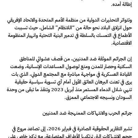
إطالة أمده.
وتتواتر التحذيرات الدولية من منظمة الأمم المتحدة والاتحاد الإفريقي
حول انزلاق البلاد نحو حالة من “اللانظام” الشامل، حيث تسببت
الأطماع في التمسك بالسلطة في تدمير البنية التحتية وانهيار المنظومة
الاقتصادية.
إن الجرائم الموثقة ضد المدنيين، من قصف عشوائي للمناطق
السكنية وحصار للمدن ومنع لوصول المساعدات الإنسانية، وضعت
القيادة العسكرية في مواجهة مباشرة مع المجتمع الدولي، الذي بات
يرى في تعنت البرهان العائق الأول أمام أي تسوية سياسية حقيقية
تنهي شلال الدماء المستمر منذ أبريل 2023 وتنقذ ما تبقى من وحدة
السودان ونسيجه الاجتماعي الممزق.
جرائم الحرب والانتهاكات الممنهجة ضد المدنيين
تشير التقارير الحقوقية الصادرة في فبراير 2026، إلى تصاعد مروع في
حجم الانتهاكات التي ترتكبها الأطراف المتصارعة، مع تركيز خاص على