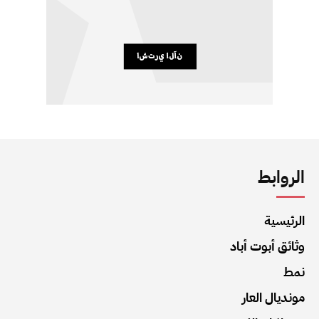
الروابط
الرئيسية
وثائق أبوت أباد
نمط
مونديال العار