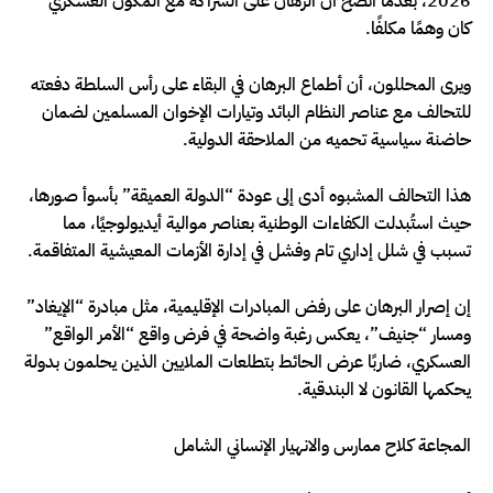
2026، بعدما اتضح أن الرهان على الشراكة مع المكون العسكري
كان وهمًا مكلفًا.
ويرى المحللون، أن أطماع البرهان في البقاء على رأس السلطة دفعته
للتحالف مع عناصر النظام البائد وتيارات الإخوان المسلمين لضمان
حاضنة سياسية تحميه من الملاحقة الدولية.
هذا التحالف المشبوه أدى إلى عودة “الدولة العميقة” بأسوأ صورها،
حيث استُبدلت الكفاءات الوطنية بعناصر موالية أيديولوجيًا، مما
تسبب في شلل إداري تام وفشل في إدارة الأزمات المعيشية المتفاقمة.
إن إصرار البرهان على رفض المبادرات الإقليمية، مثل مبادرة “الإيغاد”
ومسار “جنيف”، يعكس رغبة واضحة في فرض واقع “الأمر الواقع”
العسكري، ضاربًا عرض الحائط بتطلعات الملايين الذين يحلمون بدولة
يحكمها القانون لا البندقية.
المجاعة كلاح ممارس والانهيار الإنساني الشامل