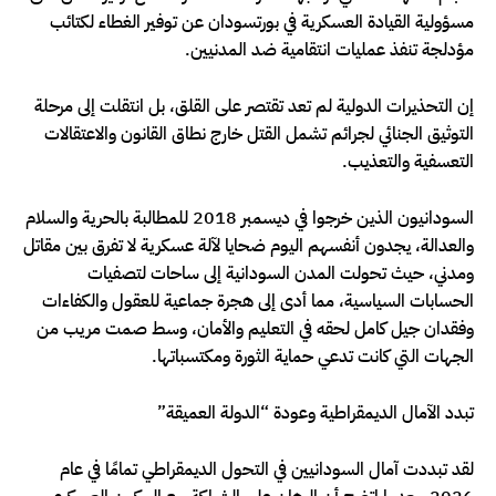
مسؤولية القيادة العسكرية في بورتسودان عن توفير الغطاء لكتائب
مؤدلجة تنفذ عمليات انتقامية ضد المدنيين.
إن التحذيرات الدولية لم تعد تقتصر على القلق، بل انتقلت إلى مرحلة
التوثيق الجنائي لجرائم تشمل القتل خارج نطاق القانون والاعتقالات
التعسفية والتعذيب.
السودانيون الذين خرجوا في ديسمبر 2018 للمطالبة بالحرية والسلام
والعدالة، يجدون أنفسهم اليوم ضحايا لآلة عسكرية لا تفرق بين مقاتل
ومدني، حيث تحولت المدن السودانية إلى ساحات لتصفيات
الحسابات السياسية، مما أدى إلى هجرة جماعية للعقول والكفاءات
وفقدان جيل كامل لحقه في التعليم والأمان، وسط صمت مريب من
الجهات التي كانت تدعي حماية الثورة ومكتسباتها.
تبدد الآمال الديمقراطية وعودة “الدولة العميقة”
لقد تبددت آمال السودانيين في التحول الديمقراطي تمامًا في عام