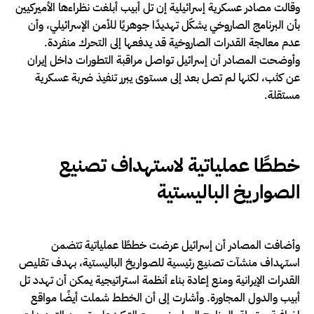
وقالت مصادر عسكرية إسرائيلية إن تل أبيب أبلغت نظراءها الأميركيين
بأن البرنامج الصاروخي يشكّل تهديدًا جوهريًا للأمن الإسرائيلي، وأن
عدم معالجة القدرات الصاروخية قد يدفعها إلى التحرك منفردة.
وأوضحت المصادر أن إسرائيل تواصل مراقبة التطورات داخل إيران
عن كثب، لكنها لم تصل بعد إلى مستوى يبرر تنفيذ ضربة عسكرية
مستقلة.
خططًا عملياتية لاستهداف تصنيع
الصواريخ الباليستية
وأضافت المصادر أن إسرائيل عرضت خططًا عملياتية تتضمن
استهداف منشآت تصنيع رئيسية للصواريخ الباليستية، بهدف تقليص
القدرات الإيرانية ومنع إعادة بناء أنظمة استراتيجية يمكن أن تهدد تل
أبيب والدول المجاورة. وأشارت إلى أن الخطط شملت أيضًا مواقع