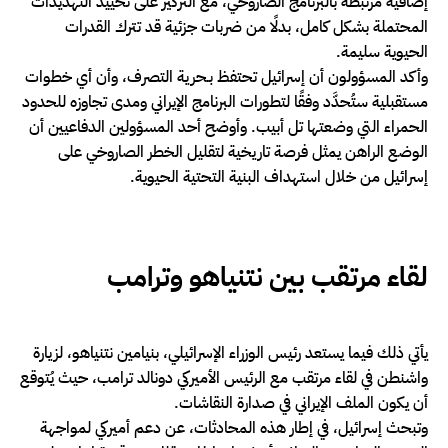
إضافية مرتبطة بالبرنامج الصاروخي، مع التركيز على تحييد التهديدات
المحتملة بشكل كامل، بدلًا من ضربات جزئية قد تترك القدرات
الحيوية سليمة.
وأكد المسؤولون أن إسرائيل تحتفظ بـحرية التصرف، وأن أي خطوات
مستقبلية ستُحدَّد وفقًا لتطورات البرنامج الإيراني ومدى تجاوزه للحدود
الحمراء التي وضعتها تل أبيب. وأوضح أحد المسؤولين الدفاعيين أن
الوضع الراهن يمثل فرصة تاريخية لتقليل الخطر الصاروخي على
إسرائيل من خلال استهداف البنية التحتية الحيوية.
لقاء مرتقب بين نتنياهو وترامب
يأتي ذلك فيما يستعد رئيس الوزراء الإسرائيلي، بنيامين نتنياهو، لزيارة
واشنطن في لقاء مرتقب مع الرئيس الأميركي دونالد ترامب، حيث يُتوقع
أن يكون الملف الإيراني في صدارة النقاشات.
وتبحث إسرائيل، في إطار هذه المحادثات، عن دعم أميركي لمواجهة