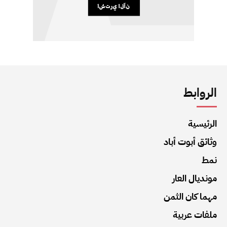
الروابط
الرئيسية
وثائق أبوت أباد
نمط
مونديال العار
مهما كان الثمن
ملفات عربية