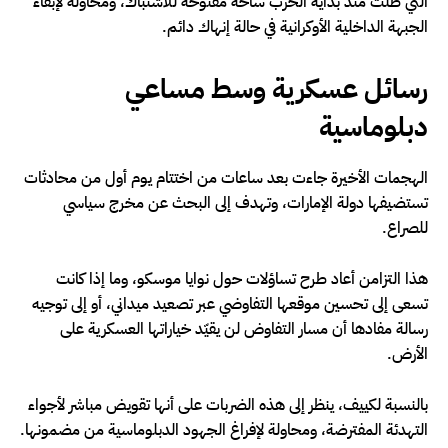
التي ظلت منذ بداية الحرب ساحة مفتوحة للاشتباك، ومحاولة لإبقاء
الجبهة الداخلية الأوكرانية في حالة إنهاك دائم.
رسائل عسكرية وسط مساعي
دبلوماسية
الهجمات الأخيرة جاءت بعد ساعات من اختتام يوم أول من محادثات
تستضيفها دولة الإمارات، وتهدف إلى البحث عن مخرج سياسي
للصراع.
هذا التزامن أعاد طرح تساؤلات حول نوايا موسكو، وما إذا كانت
تسعى إلى تحسين موقعها التفاوضي عبر تصعيد ميداني، أو إلى توجيه
رسالة مفادها أن مسار التفاوض لن يقيّد خياراتها العسكرية على
الأرض.
بالنسبة لكييف، ينظر إلى هذه الضربات على أنها تقويض مباشر لأجواء
التهدئة المفترضة، ومحاولة لإفراغ الجهود الدبلوماسية من مضمونها.