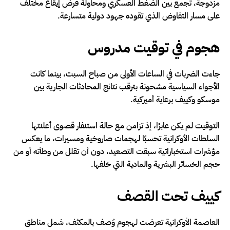
مزدوجة، تجمع بين الضغط العسكري ومحاولة فرض إيقاع مختلف
على مسار التفاوض الذي تقوده جهود دولية متسارعة.
هجوم في توقيت مدروس
جاءت الضربات في الساعات الأولى من صباح السبت، بينما كانت
الأجواء السياسية مشحونة بترقب نتائج المحادثات الجارية بين
موسكو وكييف برعاية أميركية.
التوقيت لم يكن عابرًا، إذ تزامن مع حالة استنفار قصوى أعلنتها
السلطات الأوكرانية تحسبًا لهجمات صاروخية ومسيرات، ما يعكس
مؤشرات استخباراتية سبقت التصعيد، دون أن تقلل من وطأته أو من
حجم الخسائر البشرية والمادية التي خلفها.
كييف تحت القصف
العاصمة الأوكرانية تعرضت لهجوم وُصف بالمكثف، شمل مناطق