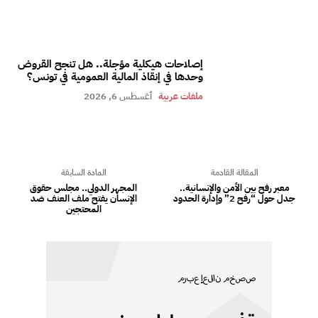
إصلاحات هيكلية مؤجلة.. هل تنجح القروض
وحدها في إنقاذ المالية العمومية في تونس؟
ملفات عربية
أغسطس 6, 2026
المقالة القادمة
المادة السابقة
معبر رفح بين الأمن والإنسانية..
المجهر الدولي.. مجلس حقوق
جدل حول “رفح 2” وإدارة الحدود
الإنسان يفتح ملف العنف ضد
المحتجين