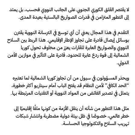
لا يقتصر القلق الكوري الجنوبي على الجانب النووي فحسب، بل يمتد
إلى التطور المتزامن في قدرات الصواريخ البالستية بعيدة المدى.
التقدم في هذا المجال يعني أن أي توسع في الترسانة النووية يقترن
بوسائل إيصال قادرة على تجاوز الإطار الإقليمي. هذا الربط بين السلاح
النووي والصواريخ العابرة للقارات يعزز من مخاوف تحول كوريا
الشمالية إلى قوة ردع عابرة للحدود، قادرة على التأثير في موازين الأمن
الدولي.
ويحذر المسؤولون في سيول من أن تجاوز كوريا الشمالية لما تعتبره
“الحد الكافي” لأمن النظام قد يفتح الباب أمام سيناريو أكثر خطورة،
يتمثل في تصدير الفائض من المواد النووية أو التقنيات المرتبطة بها.
مثل هذا التطور من شأنه أن ينقل الأزمة من كونها ملفًا إقليميًا إلى
خطر عالمي، خصوصًا في ظل بيئة دولية مضطربة وانتشار شبكات
تهريب السلاح والتكنولوجيا الحساسة.