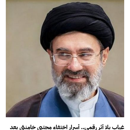
غياب بلا أثر رقمي.. أسرار اختفاء مجتبى خامنئي بعد