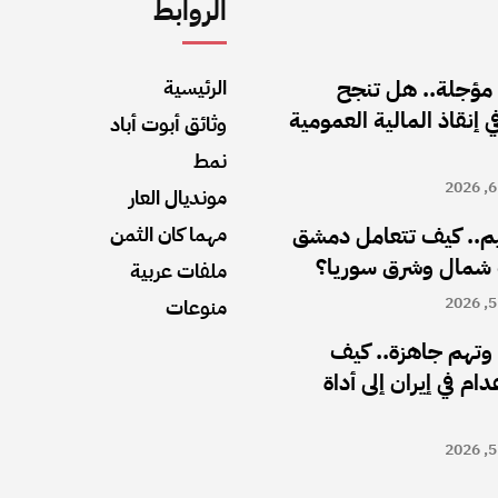
الروابط
مؤجلة.. هل تنجح
الرئيسية
إنقاذ المالية العمومية
وثائق أبوت أباد
نمط
مونديال العار
اليم.. كيف تتعامل دمشق
مهما كان الثمن
 شمال وشرق سوريا؟
ملفات عربية
منوعات
تهم جاهزة.. كيف
ام في إيران إلى أداة