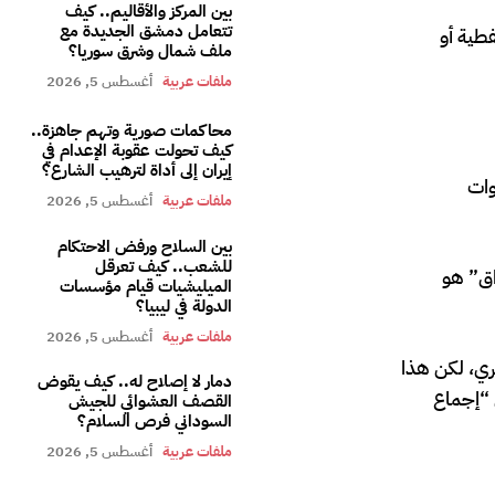
بين المركز والأقاليم.. كيف
تتعامل دمشق الجديدة مع
طية أو
ملف شمال وشرق سوريا؟
ملفات عربية
أغسطس 5, 2026
محاكمات صورية وتهم جاهزة..
كيف تحولت عقوبة الإعدام في
إيران إلى أداة لترهيب الشارع؟
وات
ملفات عربية
أغسطس 5, 2026
بين السلاح ورفض الاحتكام
للشعب.. كيف تعرقل
اق” هو
الميليشيات قيام مؤسسات
الدولة في ليبيا؟
ملفات عربية
أغسطس 5, 2026
ري، لكن هذا
دمار لا إصلاح له.. كيف يقوض
 “إجماع
القصف العشوائي للجيش
السوداني فرص السلام؟
ملفات عربية
أغسطس 5, 2026