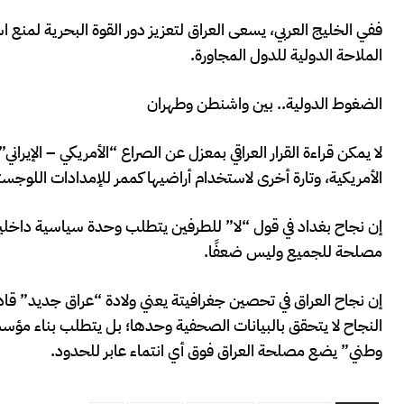
ففي الخليج العربي، يسعى العراق لتعزيز دور القوة البحرية لمنع
الملاحة الدولية للدول المجاورة.
الضغوط الدولية.. بين واشنطن وطهران
لا يمكن قراءة القرار العراقي بمعزل عن الصراع “الأمريكي – الإي
الأمريكية، وتارة أخرى لاستخدام أراضيها كممر للإمدادات اللوجس
إن نجاح بغداد في قول “لا” للطرفين يتطلب وحدة سياسية داخلية م
مصلحة للجميع وليس ضعفًا.
إن نجاح العراق في تحصين جغرافيتة يعني ولادة “عراق جديد” قادر
النجاح لا يتحقق بالبيانات الصحفية وحدها؛ بل يتطلب بناء مؤسس
وطني” يضع مصلحة العراق فوق أي انتماء عابر للحدود.