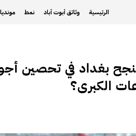
الرئيسية
وثائق أبوت أباد
نمط
مونديال
نجح بغداد في تحصين أجوا
عات الكبرى؟