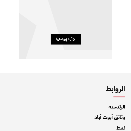
الروابط
الرئيسية
وثائق أبوت أباد
نمط