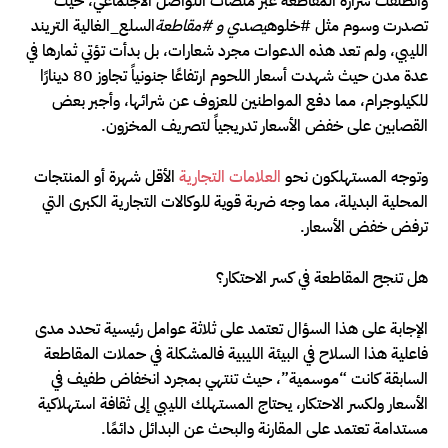
وانطلقت شرارة المقاطعة عبر منصات التواصل الاجتماعي، حيث
تصدرت وسوم مثل #خلوه
يصدي و #مقاطعة
السلع_الغالية التريند
الليبي، ولم تعد هذه الدعوات مجرد شعارات، بل بدأت تؤتي ثمارها في
عدة مدن حيث شهدت أسعار اللحوم ارتفاعًا جنونياً تجاوز 80 دينارًا
للكيلوجرام، مما دفع المواطنين للعزوف عن شرائها، وأجبر بعض
القصابين على خفض الأسعار تدريجياً لتصريف المخزون.
وتوجه المستهلكون نحو
العلامات التجارية
الأقل شهرة أو المنتجات
المحلية البديلة، مما وجه ضربة قوية للوكالات التجارية الكبرى التي
ترفض خفض الأسعار.
هل تنجح المقاطعة في كسر الاحتكار؟
الإجابة على هذا السؤال تعتمد على ثلاثة عوامل رئيسية تحدد مدى
فاعلية هذا السلاح في البيئة الليبية فالمشكلة في حملات المقاطعة
السابقة كانت “موسمية”، حيث تنتهي بمجرد انخفاض طفيف في
الأسعار ولكسر الاحتكار، يحتاج المستهلك الليبي إلى ثقافة استهلاكية
مستدامة تعتمد على المقارنة والبحث عن البدائل دائمًا.