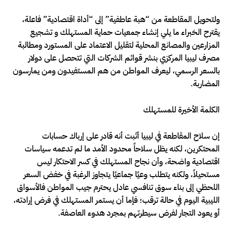
ولتحويل المقاطعة من “هبة عاطفية” إلى “أداة اقتصادية” فاعلة،
يقترح الخبراء ما يلي إنشاء جمعيات حماية المستهلك و تشجيع
المزارعين والمصانع المحلية لتقليل الاعتماد على المستورد ومطالبة
مصرف ليبيا المركزي بنشر قوائم الشركات التي تتحصل على دولار
بالسعر الرسمي، ليعرف المواطن من هم المستفيدون ومن يمارسون
المضاربة.
الكلمة الأخيرة للمستهلك
إن سلاح المقاطعة في ليبيا أثبت أنه قادر على إرباك حسابات
المحتكرين، لكنه يظل سلاحاً محدود الأمد ما لم تدعمه سياسات
اقتصادية واضحة، وأن نجاح المستهلك في كسر الاحتكار ليس
مستحيلاً، ولكنه يتطلب وعيًا جماعيًا يتجاوز الرغبة في خفض السعر
اللحظي إلى بناء سوق تنافسي عادل يحترم جيب المواطن فالأسواق
الليبية اليوم في حالة ترقب؛ فإما أن يستمر المستهلك في فرض إرادته،
أو يعود التجار لفرض سيطرتهم بمجرد هدوء العاصفة.