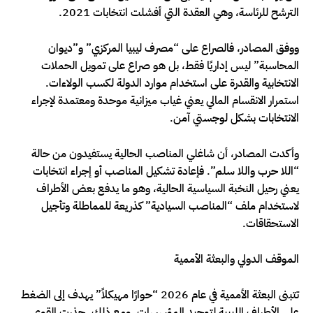
الترشح للرئاسة، وهي العقدة التي أفشلت انتخابات 2021.
ووفق المصادر، فالصراع على “مصرف ليبيا المركزي” و”ديوان
المحاسبة” ليس إداريًا فقط، بل هو صراع على تمويل الحملات
الانتخابية والقدرة على استخدام موارد الدولة لكسب الولاءات.
استمرار الانقسام المالي يعني غياب ميزانية موحدة ومعتمدة لإجراء
الانتخابات بشكل لوجستي آمن.
وأكدت المصادر، أن شاغلي المناصب الحالية يستفيدون من حالة
“اللا حرب واللا سلم”. فإعادة تشكيل المناصب أو إجراء انتخابات
يعني رحيل النخبة السياسية الحالية، وهو ما يدفع بعض الأطراف
لاستخدام ملف “المناصب السيادية” كذريعة للمماطلة وتأجيل
الاستحقاقات.
الموقف الدولي والبعثة الأممية
تتبنى البعثة الأممية في عام 2026 “حوارًا مهيكلاً” يهدف إلى الضغط
على الأطراف الليبية لتوحيد المؤسسات، ومع ذلك، حذرت القوى