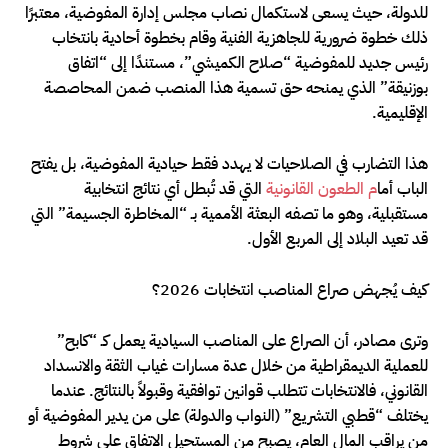
للدولة، حيث يسعى لاستكمال نصاب مجلس إدارة المفوضية، معتبرًا
ذلك خطوة ضرورية للجاهزية الفنية وقام بخطوة أحادية بانتخاب
رئيس جديد للمفوضية “صلاح الكميشي”، مستندًا إلى “اتفاق
بوزنيقة” الذي يمنحه حق تسمية هذا المنصب ضمن المحاصصة
الإقليمية.
هذا التضارب في الصلاحيات لا يهدد فقط حيادية المفوضية، بل يفتح
الباب أما
م الطعون القانونية
التي قد تُبطل أي نتائج انتخابية
مستقبلية، وهو ما تصفه البعثة الأممية بـ “المخاطرة الجسيمة” التي
قد تعيد البلاد إلى المربع الأول.
كيف يُجهض صراع المناصب انتخابات 2026؟
وترى مصادر، أن الصراع على المناصب السيادية يعمل كـ “كابح”
للعملية الديمقراطية من خلال عدة مسارات غياب الثقة والانسداد
القانوني، فالانتخابات تتطلب قوانين توافقية وقبولاً بالنتائج. عندما
يختلف “قطبي التشريع” (النواب والدولة) على من يدير المفوضية أو
من يراقب المال العام، يصبح من المستحيل الاتفاق على شروط