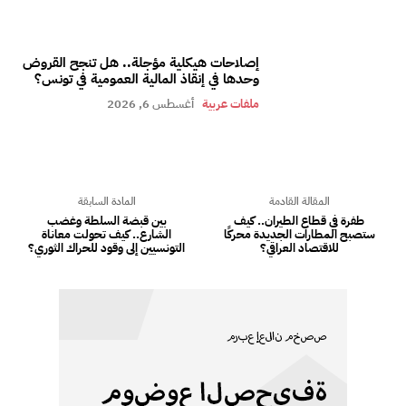
إصلاحات هيكلية مؤجلة.. هل تنجح القروض
وحدها في إنقاذ المالية العمومية في تونس؟
ملفات عربية
أغسطس 6, 2026
المقالة القادمة
المادة السابقة
طفرة في قطاع الطيران.. كيف
بين قبضة السلطة وغضب
ستصبح المطارات الجديدة محركًا
الشارع.. كيف تحولت معاناة
للاقتصاد العراقي؟
التونسيين إلى وقود للحراك الثوري؟