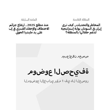
المقالة القادمة
المادة السابقة
المخاطر والتحديات.. كيف ترى
منذ مطلع 2025.. ارتفاع جرائم
إيران في السودان بوابةً إستراتيجية
الاختطاف والإخفاء القسري في إب
لدعم حلفائها بالمنطقة؟
على يد مليشيا الحوثي