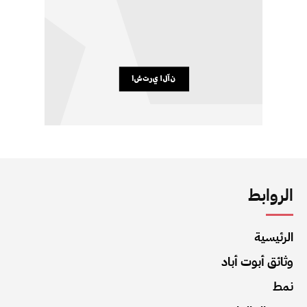
الروابط
الرئيسية
وثائق أبوت أباد
نمط