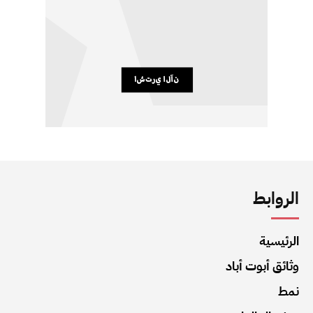
الروابط
الرئيسية
وثائق أبوت أباد
نمط