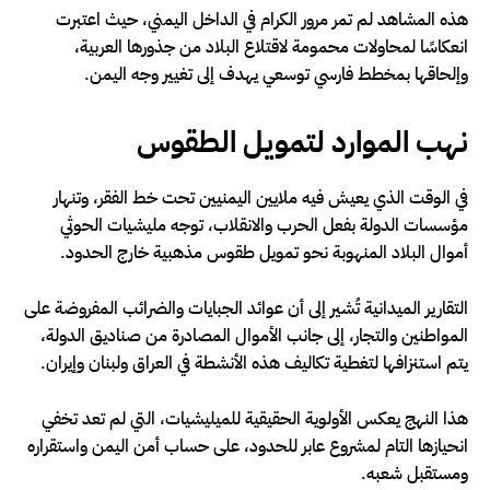
هذه المشاهد لم تمر مرور الكرام في الداخل اليمني، حيث اعتبرت
انعكاسًا لمحاولات محمومة لاقتلاع البلاد من جذورها العربية،
وإلحاقها بمخطط فارسي توسعي يهدف إلى تغيير وجه اليمن.
نهب الموارد لتمويل الطقوس
في الوقت الذي يعيش فيه ملايين اليمنيين تحت خط الفقر، وتنهار
مؤسسات الدولة بفعل الحرب والانقلاب، توجه مليشيات الحوثي
أموال البلاد المنهوبة نحو تمويل طقوس مذهبية خارج الحدود.
التقارير الميدانية تُشير إلى أن عوائد الجبايات والضرائب المفروضة على
المواطنين والتجار، إلى جانب الأموال المصادرة من صناديق الدولة،
يتم استنزافها لتغطية تكاليف هذه الأنشطة في العراق ولبنان وإيران.
هذا النهج يعكس الأولوية الحقيقية للميليشيات، التي لم تعد تخفي
انحيازها التام لمشروع عابر للحدود، على حساب أمن اليمن واستقراره
ومستقبل شعبه.