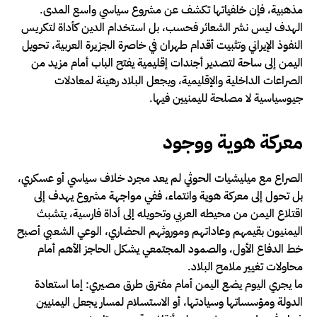
مذهبية، فإن خلفياتها تكشف عن مشروع سياسي واسع المدى.
الهدف ليس نشر الشعائر فحسب، بل استخدام الدين كأداة لتكريس
النفوذ الإيراني وتثبيت أقدام طهران في خاصرة الجزيرة العربية، تحويل
اليمن إلى ساحة لتصدير أجندات إقليمية يفتح الباب أمام مزيد من
الصراعات الداخلية والإقليمية، ويجعل البلاد رهينة لمعادلات
جيوسياسية لا مصلحة لليمنيين فيها.
معركة هوية ووجود
الصراع مع ميليشيات الحوثي لم يعد مجرد خلاف سياسي أو عسكري،
بل تحول إلى معركة هوية وانتماء، ففي مواجهة مشروع يهدف إلى
اقتلاع اليمن من محيطه العربي وتحويله إلى أداة فارسية، يتشبث
اليمنيون بقيمهم وعاداتهم وموروثهم الحضاري، الوعي الشعبي أصبح
خط الدفاع الأول، والصمود المجتمعي يشكل الحاجز الأهم أمام
محاولات تغيير ملامح البلاد.
ما يجري اليوم يضع اليمن أمام مفترق طرق مصيري: إما استعادة
الدولة ومؤسساتها وسيادتها، أو الاستسلام لمسار يجعل اليمنيين