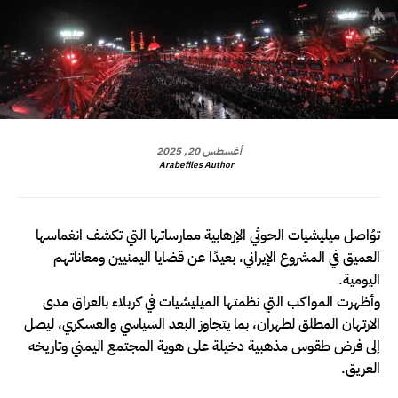
أغسطس 20, 2025
Arabefiles Author
توُاصل ميليشيات الحوثي الإرهابية ممارساتها التي تكشف انغماسها
العميق في المشروع الإيراني، بعيدًا عن قضايا اليمنيين ومعاناتهم
اليومية.
وأظهرت المواكب التي نظمتها الميليشيات في كربلاء بالعراق مدى
الارتهان المطلق لطهران، بما يتجاوز البعد السياسي والعسكري، ليصل
إلى فرض طقوس مذهبية دخيلة على هوية المجتمع اليمني وتاريخه
العريق.