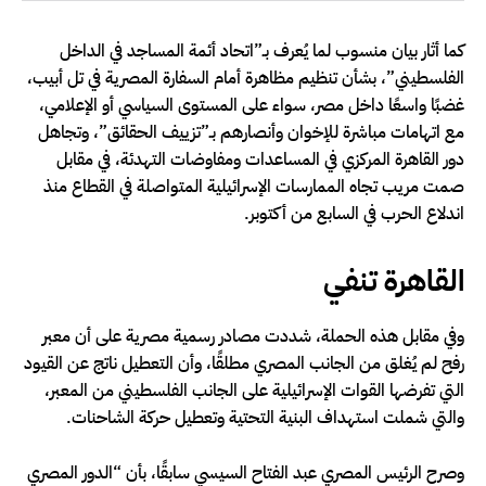
كما أثار بيان منسوب لما يُعرف بـ”اتحاد أئمة المساجد في الداخل
الفلسطيني”، بشأن تنظيم مظاهرة أمام السفارة المصرية في تل أبيب،
غضبًا واسعًا داخل مصر، سواء على المستوى السياسي أو الإعلامي،
مع اتهامات مباشرة للإخوان وأنصارهم بـ”تزييف الحقائق”، وتجاهل
دور القاهرة المركزي في المساعدات ومفاوضات التهدئة، في مقابل
صمت مريب تجاه الممارسات الإسرائيلية المتواصلة في القطاع منذ
اندلاع الحرب في السابع من أكتوبر.
القاهرة تنفي
وفي مقابل هذه الحملة، شددت مصادر رسمية مصرية على أن معبر
رفح لم يُغلق من الجانب المصري مطلقًا، وأن التعطيل ناتج عن القيود
التي تفرضها القوات الإسرائيلية على الجانب الفلسطيني من المعبر،
والتي شملت استهداف البنية التحتية وتعطيل حركة الشاحنات.
وصرح الرئيس المصري عبد الفتاح السيسي سابقًا، بأن “الدور المصري