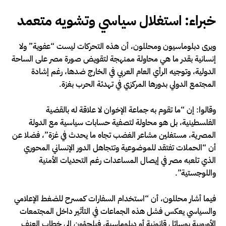
خبراء: استغلال سياسي وتشويه متعمد
ويرى دبلوماسيون ومحللون، أن هذه التحركات ليست “عفوية” ولا
إنسانية بقدر ما هي محاولة ممنهجة لتقويض صورة مصر على الساحة
الدولية، وتوجيه الرأي العام العربي في الخارج ضدها، رغم إشادة
المجتمع الدولي بدورها المركزي في تهدئة الحرب بغزة.
وقالوا: إن “ما تقوم به جماعة الإخوان لا علاقة له بالقضية
الفلسطينية، بل هو محاولة لتصفية حسابات سياسية مع الدولة
المصرية، مستغلين مشاعر الغضب تجاه ما يحدث في غزة”، فضلا عن
أن “الحملات تفتقد للموضوعية وتتجاهل الدور الإنساني المحوري
الذي تلعبه مصر في إيصال المساعدات رغم التحديات الأمنية
واللوجستية”.
فيما أشار محللون، أن “استخدام السفارات كمسرح للضغط الإعلامي
والسياسي يعكس فشل هذه الجماعات في التأثير داخل المجتمعات
الأوروبية بوسائل قانونية أو دبلوماسية، فيلجؤون إلى خطاب العنف