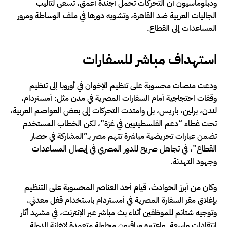
ودبلوماسيون أن التحركات تحمل أجندة أعمق، تسعى لتأليب
الجاليات العربية ضد القاهرة، وتشويه دورها في ملف الوساطة ومرور
المساعدات إلى القطاع.
استهداف مباشر للسفارات
ودعت منصات محسوبة على تنظيم الإخوان في أوروبا إلى تنظيم
وقفات احتجاجية أمام السفارات المصرية في مدن مثل: أمستردام،
لندن، برلين، باريس، بل وامتدت التحركات إلى بعض العواصم العربية،
تحت غطاء “دعم الفلسطينيين في غزة”، لكن الخطاب المستخدم
تضمن عبارات تحريضية مباشرة تتهم مصر بـ”المشاركة في حصار
القطاع”، في تجاهل صريح للدور المصري في إيصال المساعدات
وجهود التهدئة.
وكان من أبرز الحوادث، قيام أحد العناصر المحسوبة على التنظيم
بإغلاق مقر السفارة المصرية في أمستردام باستخدام قفل معدني،
وتوجيه شتائم للموظفين أثناء بث مباشر عبر الإنترنت، في مشهد أثار
انتقادات واسعة, واعتبره مراقبون محاولة متعمدة لإهانة الدولة