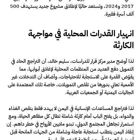
2017 و2024، وتستعد حاليًا لإطلاق مشروع جديد يستهدف 500
ألف أسرة فقيرة.
انهيار القدرات المحلية في مواجهة
الكارثة
لذا أوضح مدير مركز قرار للدراسات، سليم خالد، أن التراجع الحاد في
التمويل دفع العديد من المنظمات المحلية لإغلاق أبوابها، مما
يقوّض القدرة على الاستجابة للاحتياجات، وأضاف أن التدخلات غير
الأممية تعاني بدورها من تقلص التمويلات، خاصة تلك المعتمدة على
الجاليات اليمنية أو الجمعيات العربية.
لذا فتراجع المساعدات الإنسانية في اليمن لا يهدد فقط بنقص الغذاء
والدواء، بل يفتح الباب أمام كارثة شاملة تطال كل مظاهر الحياة، ومع
استمرار تجاهل المجتمع الدولي، تبدو ملايين الأرواح في خطر داهم. إن
إنقاذ اليمن يتطلب استجابة عاجلة وشاملة من الجهات المانحة قبل
أن ينهار آخر ما تبقّى من أنظمة الدعم الأساسية.