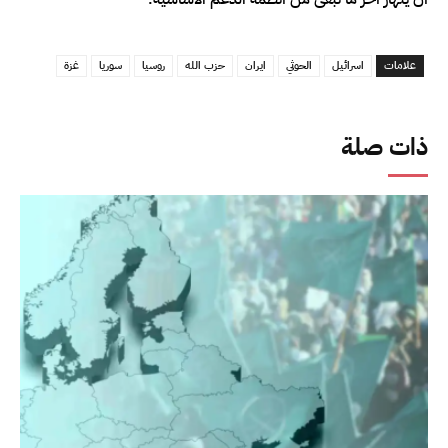
علامات
اسرائيل
الحوثي
ايران
حزب الله
روسيا
سوريا
غزة
ذات صلة