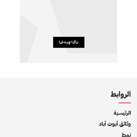
الروابط
الرئيسية
وثائق أبوت أباد
نمط