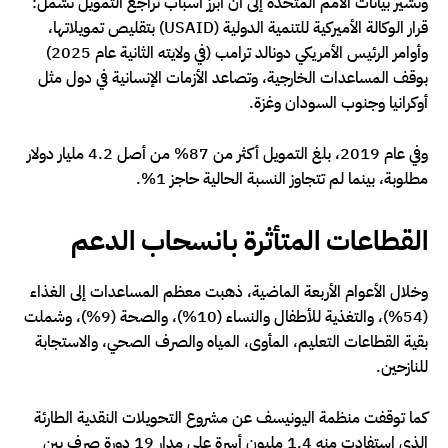
وتُشير بيانات الأمم المتحدة إلى أن أبرز أسباب تراجع التمويل تشمل:
قرار الوكالة الأميركية للتنمية الدولية (USAID) بتقليص تمويلاتها،
وأوامر الرئيس الأمريكي دونالد ترامب (في ولايته الثانية عام 2025)
بوقف المساعدات الخارجية، وتصاعد الأزمات الإنسانية في دول مثل
أوكرانيا وجنوب السودان وغزة.
وفي عام 2019، بلغ التمويل أكثر من 87% من أصل 4.2 مليار دولار
مطلوبة، بينما لم تتجاوز النسبة الحالية حاجز 1%.
القطاعات المتأثرة بانسحاب الدعم
وخلال الأعوام الأربعة الماضية، ذهبت معظم المساعدات إلى الغذاء
(54%)، والتغذية للأطفال والنساء (10%)، والصحة (9%)، وشملت
بقية القطاعات التعليم، المأوى، المياه والصرف الصحي، والاستجابة
للنازحين.
كما توقفت منظمة اليونيسف عن مشروع التحويلات النقدية الطارئة
الذي استفادت منه 1.4 مليون أسرة على مدار 19 دورة صرف بين