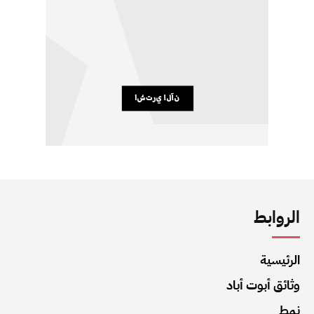
الروابط
الرئيسية
وثائق أبوت أباد
نمط