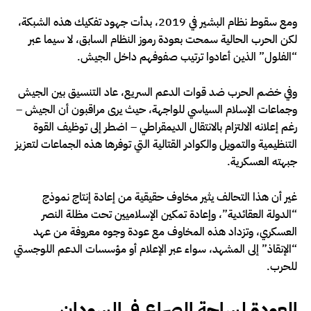
ومع سقوط نظام البشير في 2019، بدأت جهود تفكيك هذه الشبكة،
لكن الحرب الحالية سمحت بعودة رموز النظام السابق، لا سيما عبر
“الفلول” الذين أعادوا ترتيب صفوفهم داخل الجيش.
وفي خضم الحرب ضد قوات الدعم السريع، عاد التنسيق بين الجيش
وجماعات الإسلام السياسي للواجهة، حيث يرى مراقبون أن الجيش –
رغم إعلانه الالتزام بالانتقال الديمقراطي – اضطر إلى توظيف القوة
التنظيمية والتمويل والكوادر القتالية التي توفرها هذه الجماعات لتعزيز
جبهته العسكرية.
غير أن هذا التحالف يثير مخاوف حقيقية من إعادة إنتاج نموذج
“الدولة العقائدية”، وإعادة تمكين الإسلاميين تحت مظلة النصر
العسكري، وتزداد هذه المخاوف مع عودة وجوه معروفة من عهد
“الإنقاذ” إلى المشهد، سواء عبر الإعلام أو مؤسسات الدعم اللوجستي
للحرب.
العودة لساحة الصراع في السودان