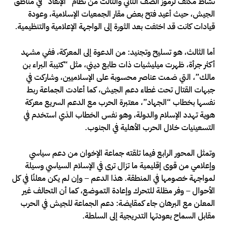
نشاط مكثف لرموز الصف الثاني والثالث من نظام “الإنقاذ” في مناطق
الجيش، حيث أعيد فتح بعض مقار الجمعيات الإسلامية، وعودة
قيادات كانت قد اختفت بعد الثورة إلى الواجهة الإعلامية والتنظيمية.
أما الثالث، هو تسليح وتجنيد: من الدعوة إلى المعركة، ففي مشهد
أكثر جرأة، ظهرت ميليشيات ذات طابع ديني، مثل “كتيبة البراء بن
مالك”، التي ضمت عناصر محسوبة على الإسلاميين، وشاركت في
جبهات القتال تحت غطاء دعم الجيش، كما أعادت الجماعة ربط
نفسها بخطاب “الجهاد”، معتبرة الحرب مع الدعم السريع معركة
هوية تهدد الإسلام والدولة، وهو نفس الخطاب الذي استخدم في
التسعينيات خلال الحرب الأهلية في الجنوب.
وتمثل المحور الرابع فيما تلقته جماعة الإخوان من دعم سياسي
وإعلامي من قوى إقليمية ما تزال ترى في الإسلام السياسي وسيلة
لمواجهة خصومها في المنطقة. هذا الدعم – وإن لم يكن معلنًا في كل
الأحوال – وفر مظلة للتحرك وإعادة التموضع، كما أن التحالف غير
المعلن مع البرهان جاء كمقايضة: دعم الجماعة للجيش في الحرب
مقابل السماح بعودتها التدريجية إلى السلطة.