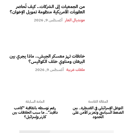
من الجمعيات إلى الشركات.. كيف تُحاصر
العقوبات الأمريكية منظومة تمويل الإخوان؟
مونديال العار
أغسطس 9, 2026
خلافات تهز معسكر الجيش.. ماذا يجري بين
البرهان ومناوي خلف الكواليس؟
ملفات عربية
أغسطس 9, 2026
المقالة القادمة
المادة السابقة
التوغل الإسرائيلي في القنيطرة.. بين
رغم توسطه باتفاقية “كامب
الضغط السياسي وتعزيز الأمن على
دافيد”.. ما سبب الخلافات بين
الحدود
كارتر وإسرائيل؟