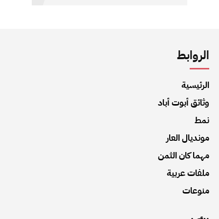
الروابط
الرئيسية
وثائق أبوت أباد
نمط
مونديال العار
مهما كان الثمن
ملفات عربية
منوعات