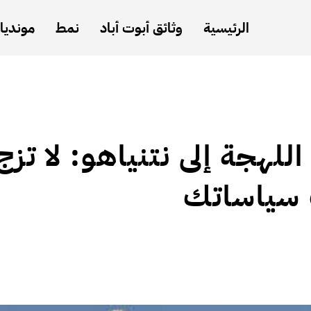
الرئيسية
وثائق أبوت أباد
نمط
مونديال
هجة إلى نتنياهو: لا تزج
 سياساتك