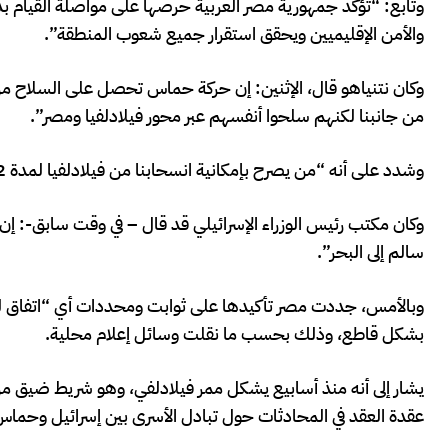
وتابع: “تؤكد جمهورية مصر العربية حرصها على مواصلة القيام بدو
والأمن الإقليميين ويحقق استقرار جميع شعوب المنطقة”.
وكان نتنياهو قال، الإثنين: إن حركة حماس تحصل على السلاح من
من جانبنا لكنهم سلحوا أنفسهم عبر محور فيلادلفيا ومصر”.
وشدد على أنه “من يصرح بإمكانية انسحابنا من فيلادلفيا لمدة 42 يومًا يعرف أنها ستتحول إلى 42 عامًا”.
وكان مكتب رئيس الوزراء الإسرائيلي قد قال – في وقت سابق-: إن نت
سالم إلى البحر”.
وبالأمس، جددت مصر تأكيدها على ثوابت ومحددات أي “اتفاق للسل
بشكل قاطع، وذلك بحسب ما نقلت وسائل إعلام محلية.
عقدة العقد في المحادثات حول تبادل الأسرى بين إسرائيل وحماس 