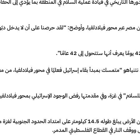
رها التاريخي في قيادة عملية السلام في المنطقة بما يؤدي إلى الحف
 مصر عبر محور فيلادلفيا، وأوضح: “لقد حرصنا على أن لا يدخل دبّو
نياهو “متمسك بمبدأ بقاء إسرائيل فعليًا في محور فيلادلفيا، من معب
ام” في غزة، وفي مقدمتها رفض الوجود الإسرائيلي بمحور فيلادلفيا
يشار إلى أنه منذ أسابيع يشكل ممر فيلادلفي، وهو شريط ضيق من الأرض يبلغ طوله 14.5 كيلومتر على امتداد الحدود ا
ووقف النار في القطاع الفلسطيني المدمر.