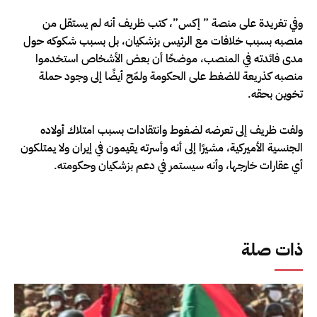
وفي تغريدة على منصة ” إكس”، كتب ظريف أنه لم يستقل من
منصبه بسبب خلافات مع الرئيس بزشكيان، بل بسبب شكوكه حول
مدى فائدته في المنصب، موضحًا أن بعض الأشخاص استخدموا
منصبه كذريعة للضغط على الحكومة ولمّح أيضًا إلى وجود حملة
تخوين بحقه.
ولفت ظريف إلى تعرضه لضغوط وانتقادات بسبب امتلاك أولاده
الجنسية الأميركية، مشيرًا إلى أنه وأسرته يقيمون في إيران ولا يمتلكون
أي عقارات خارجها، وأنه سيستمر في دعم بزشكيان وحكومته.
ذات صلة