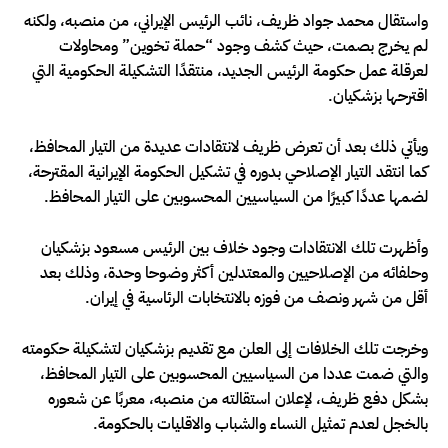
واستقال محمد جواد ظريف، نائب الرئيس الإيراني، من منصبه، ولكنه
لم يخرج بصمت، حيث كشف وجود “حملة تخوين” ومحاولات
لعرقلة عمل حكومة الرئيس الجديد، منتقدًا التشكيلة الحكومية التي
اقترحها بزشكيان.
ويأتي ذلك بعد أن تعرض ظريف لانتقادات عديدة من التيار المحافظ،
كما انتقد التيار الإصلاحي بدوره في تشكيل الحكومة الإيرانية المقترحة،
لضمها عددًا كبيرًا من السياسيين المحسوبين على التيار المحافظ.
وأظهرت تلك الانتقادات وجود خلاف بين الرئيس مسعود بزشكيان
وحلفائه من الإصلاحيين والمعتدلين أكثر وضوحا وحدة، وذلك بعد
أقل من شهر ونصف من فوزه بالانتخابات الرئاسية في إيران.
وخرجت تلك الخلافات إلى العلن مع تقديم بزشكيان لتشكيلة حكومته
والتي ضمت عددا من السياسيين المحسوبين على التيار المحافظ،
بشكل دفع ظريف، لإعلان استقالته من منصبه، معربًا عن شعوره
بالخجل لعدم تمثيل النساء والشباب والاقليات بالحكومة.