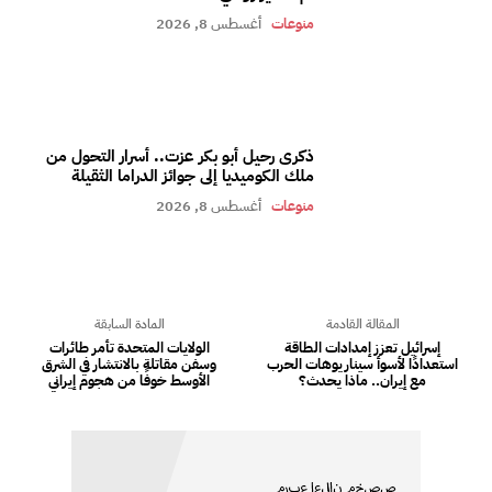
منوعات
أغسطس 8, 2026
ذكرى رحيل أبو بكر عزت.. أسرار التحول من
ملك الكوميديا إلى جوائز الدراما الثقيلة
منوعات
أغسطس 8, 2026
المقالة القادمة
المادة السابقة
إسرائيل تعزز إمدادات الطاقة
الولايات المتحدة تأمر طائرات
استعدادًا لأسوأ سيناريوهات الحرب
وسفن مقاتلة بالانتشار في الشرق
مع إيران.. ماذا يحدث؟
الأوسط خوفًا من هجوم إيراني