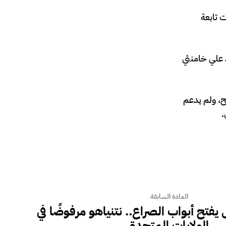
 تابعة
د علي خامنئي
ح، ولم يدعم
.
المادة السابقة
فتح أبواب الصراع.. نتنياهو مرفوضًا في
الولايات المتحدة