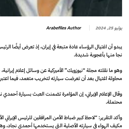
Arabefiles Author
يوليو 25, 2024
يبدو أن اغتيال الرؤساء عادة متبعة في إيران، إذ تعرض أيضًا الرئي
نجا منها بأعجوبة شديدة.
وهو ما نقلته مجلة “نيوزويك” الأميركية عن وسائل إعلام إيراني
محاولة اغتيال بعد أن تعرضت سيارته لتخريب متعمد، فيما اعتبرت و
وقال الإعلام الإيراني، إن المؤامرة تضمنت العبث بسيارة أحمدي 
محتملة.
مكيف الهواء في سيارته الأصلية التي يستخدمها أحمدي نجاد، وهي 