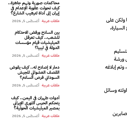
محاكمات صورية وتهم جاهزة..
كيف تحولت عقوبة الإعدام في
إيران إلى أداة لترهيب الشارع؟
ا ولكن على
ملفات عربية
أغسطس 5, 2026
السيارة،
بين السلاح ورفض الاحتكام
للشعب.. كيف تعرقل
الميليشيات قيام مؤسسات
الدولة في ليبيا؟
بتسليم
ملفات عربية
أغسطس 5, 2026
ى ورشة
وتم إبلاغه
دمار لا إصلاح له.. كيف يقوض
القصف العشوائي للجيش
السوداني فرص السلام؟
ملفات عربية
أغسطس 5, 2026
اولته وسائل
أدوات طهران في اليمن.. كيف
يتحكم الحرس الثوري الإيراني
بمصير الميليشيات الحوثية؟
”صابرين
ملفات عربية
أغسطس 5, 2026