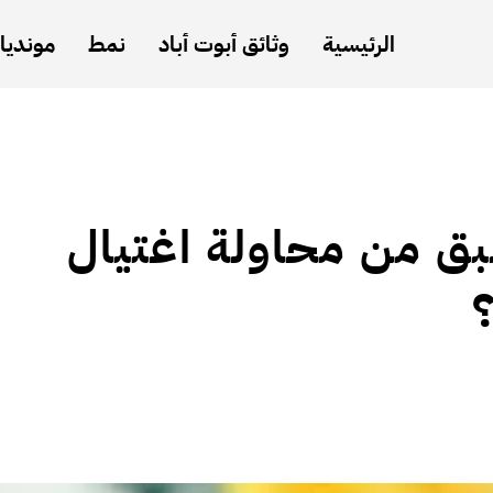
الرئيسية
وثائق أبوت أباد
نمط
مونديال
سبق من محاولة اغتيال