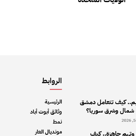
الروابط
اليم.. كيف تتعامل دمشق
الرئيسية
 شمال وشرق سوريا؟
وثائق أبوت أباد
نمط
مونديال العار
تهم جاهزة.. كيف