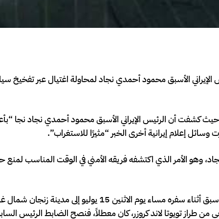
س الإيراني الأسبق محمود أحمدي نجاد لمحاولة اغتيال عبر تفخيخ سيارته
ة، حيث كشفت أن الرئيس الإيراني الأسبق محمود أحمدي نجاد نجا “بأ
سائل إعلام إيرانية أخرى الخبر “مثيرًا للاستغراب”.
نجاد، وهو الأمر الذي اكتشفه فريقه الأمني في الوقت المناسب لمنع ح
وأكد التقرير: “لاحظ كبير ضباط الأمن المرافقين للرئيس الإيراني الأسبق أثناء سفره مساء يوم الاثنين 15 ي
من طراز تويوتا لاند كروزر، كان معطلاً، فنصح الضابط الرئيس السابق