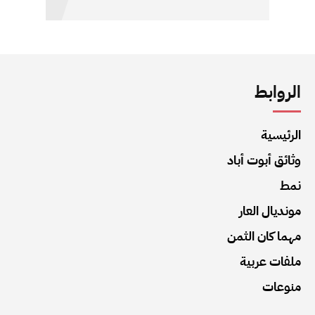
الروابط
الرئيسية
وثائق أبوت أباد
نمط
مونديال العار
مهما كان الثمن
ملفات عربية
منوعات