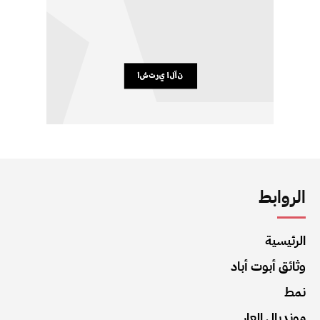
الروابط
الرئيسية
وثائق أبوت أباد
نمط
مونديال العار