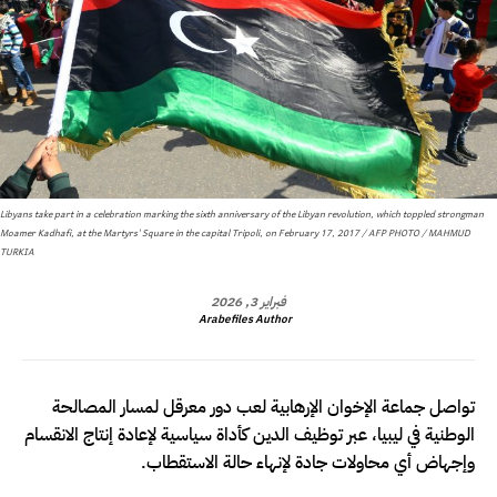
Libyans take part in a celebration marking the sixth anniversary of the Libyan revolution, which toppled strongman
Moamer Kadhafi, at the Martyrs' Square in the capital Tripoli, on February 17, 2017 / AFP PHOTO / MAHMUD
TURKIA
فبراير 3, 2026
Arabefiles Author
تواصل جماعة الإخوان الإرهابية لعب دور معرقل لمسار المصالحة
الوطنية في ليبيا، عبر توظيف الدين كأداة سياسية لإعادة إنتاج الانقسام
وإجهاض أي محاولات جادة لإنهاء حالة الاستقطاب.