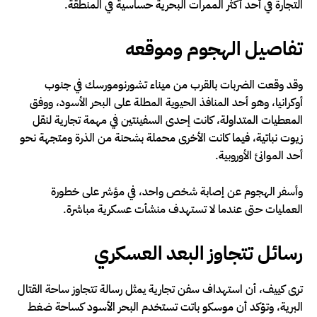
التجارة في أحد أكثر الممرات البحرية حساسية في المنطقة.
تفاصيل الهجوم وموقعه
وقد وقعت الضربات بالقرب من ميناء تشورنومورسك في جنوب
أوكرانيا، وهو أحد المنافذ الحيوية المطلة على البحر الأسود، ووفق
المعطيات المتداولة، كانت إحدى السفينتين في مهمة تجارية لنقل
زيوت نباتية، فيما كانت الأخرى محملة بشحنة من الذرة ومتجهة نحو
أحد الموانئ الأوروبية.
وأسفر الهجوم عن إصابة شخص واحد، في مؤشر على خطورة
العمليات حتى عندما لا تستهدف منشأت عسكرية مباشرة.
رسائل تتجاوز البعد العسكري
ترى كييف، أن استهداف سفن تجارية يمثل رسالة تتجاوز ساحة القتال
البرية، وتؤكد أن موسكو باتت تستخدم البحر الأسود كساحة ضغط