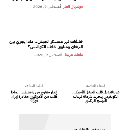
مونديال العار
أغسطس 9, 2026
خلافات تهز معسكر الجيش.. ماذا يجري بين
البرهان ومناوي خلف الكواليس؟
ملفات عربية
أغسطس 9, 2026
المقالة القادمة
المادة السابقة
غرينلاند في قلب الجدل الأميركي..
إنذار مفتوح من واشنطن.. لماذا
الكونغرس يتحرك لفرملة نزعات
طُلب من الأميركيين مغادرة إيران
التوسع الرئاسي
فورًا؟