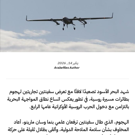
يناير 14, 2026
Arabefiles Author
شهد البحر الأسود تصعيدًا لافتًا مع تعرض سفينتين تجاريتين لهجوم
بطائرات مسيرة روسية، في تطور يعكس اتساع نطاق المواجهة البحرية
بالتزامن مع دخول الحرب الروسية الأوكرانية عامها الرابع.
الهجوم، الذي طال سفينتين ترفعان علمي بنما وسان مارينو، أعاد
المخاوف بشأن سلامة الملاحة الدولية، وألقى بظلال ثقيلة على حركة