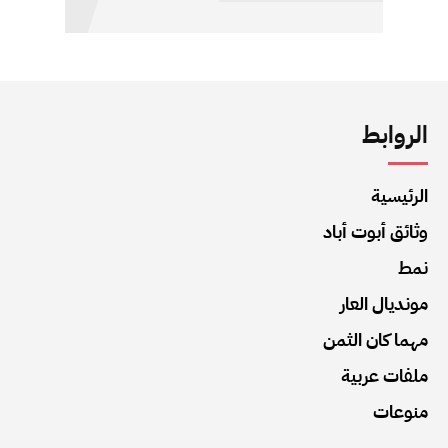
الروابط
الرئيسية
وثائق أبوت أباد
نمط
مونديال العار
مهما كان الثمن
ملفات عربية
منوعات