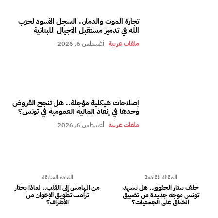
تجارة الموت والدمار.. السجل الأسود لحزب
الله في تدمير مستقبل الأجيال اللبنانية
ملفات عربية
أغسطس 6, 2026
إصلاحات هيكلية مؤجلة.. هل تنجح القروض
وحدها في إنقاذ المالية العمومية في تونس؟
ملفات عربية
أغسطس 6, 2026
المقالة القادمة
المادة السابقة
خلف ستار الحقوق.. هل تشهد
من الهامش إلى القلب.. لماذا يختار
تونس موجة جديدة من تضييق
ترامب تطويق الإخوان من
الخناق على الجمعيات؟
الأطراف؟