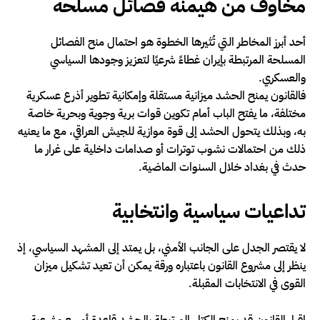
مخاوف من هيمنة فصائل مسلحة
أحد أبرز المخاطر التي تُثيرها الخطوة هو احتمال منح الفصائل
المسلحة المرتبطة بإيران غطاءً شرعيًا لتعزيز وجودها السياسي
والعسكري.
فالقانون يمنح الحشد ميزانية مستقلة وإمكانية تطوير أذرع عسكرية
مختلفة، ما يفتح الباب أمام تكوين قوات برية وجوية وبحرية خاصة
به، وبذلك يتحول الحشد إلى قوة موازية للجيش العراقي، مع ما يعنيه
ذلك من احتمالات نشوب توترات أو صدامات داخلية على غرار ما
حدث في بغداد خلال السنوات الماضية.
تداعيات سياسية وانتخابية
لا يقتصر الجدل على الجانب الأمني، بل يمتد إلى المشهد السياسي، إذ
ينظر إلى مشروع القانون باعتباره ورقة يمكن أن تعيد تشكيل ميزان
القوى في الانتخابات المقبلة.
إقرار القانون قد يمنح الكتل المرتبطة بالحشد قاعدة أوسع وشرعية