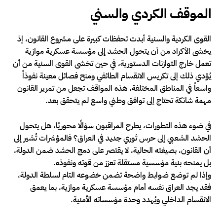
الموقف الكردي والسني
القوى الكردية والسنية أبدت تحفظات كبيرة على مشروع القانون، إذ
يخشى الأكراد من أن يتحول الحشد إلى مؤسسة عسكرية موازية
تعمل خارج التوازنات الدستورية، في حين تخشى القوى السنية من أن
يُؤدي ذلك إلى تكريس الانقسام الطائفي ومنح فصائل معينة نفوذاً
واسعاً في المناطق المختلفة، هذه المواقف تجعل من تمرير القانون
مهمة شائكة تحتاج إلى توافق وطني واسع لم يتحقق بعد.
في ضوء هذه التطورات، يطرح المراقبون سؤالًا محوريًا، هل يتحول
الحشد الشعبي إلى حرس ثوري جديد في العراق؟ فالمؤشرات تُشير إلى
أن القانون، بصيغته الحالية، لا يقتصر على دمج الحشد ضمن الدولة،
بل يمنحه بنية مؤسسية مستقلة تعزز من قوته ونفوذه.
وإذا لم توضع ضوابط واضحة تضمن خضوعه التام لسلطة الدولة،
فقد يجد العراق نفسه أمام مؤسسة عسكرية موازية، بما يعمق
الانقسام الداخلي ويُهدد وحدة مؤسساته الأمنية.