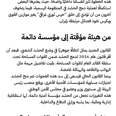
هذه الخطوة تثير انقسامًا داخليًا واضحًا، حيث يعتبرها البعض
استكمالًا لعملية دمج الحشد في المنظومة الرسمية، فيما يتخوف
آخرون من أن تؤدي إلى خلق “حرس ثوري عراقي” يغير موازين القوى
ويكرس نفوذ فصائل مرتبطة بإيران.
من هيئة مؤقتة إلى مؤسسة دائمة
القانون الجديد يمثل انتقالًا جوهريًا في وضع الحشد الشعبي، فبعد أن
أقر قانون عام 2016 لدمج الحشد ضمن القوات المسلحة تحت
سلطة القائد العام للقوات المسلحة، بقيت تفاصيل مهمة مثل
الرواتب والتقاعد والهيكلة غامضة.
بينما القانون الحالي فيسعى إلى سد هذه الفجوات عبر منح الحشد
امتيازات مساوية للمؤسسات الأمنية الأخرى، ورفع منصب رئيس
الهيئة إلى مستوى وزير وعضو في مجلس الأمن الوطني.
هذه التغييرات تجعل من الحشد مؤسسة أمنية دائمة، لها استقلالية
إدارية ومالية، بما يشبه وزارتي الدفاع والداخلية.