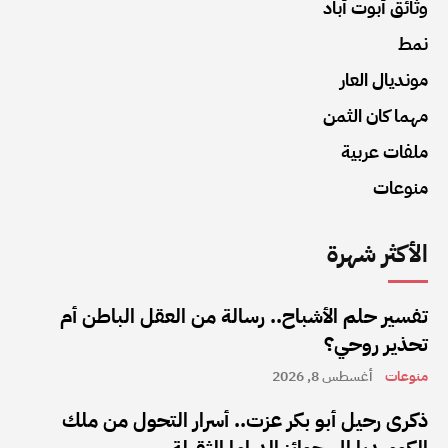
وثائق أبوت أباد
نمط
مونديال العار
مهما كان الثمن
ملفات عربية
منوعات
الأكثر شهرة
تفسير حلم الأشباح.. رسالة من العقل الباطن أم
تحذير روحي؟
منوعات
أغسطس 8, 2026
ذكرى رحيل أبو بكر عزت.. أسرار التحول من ملك
الكوميديا إلى جوائز الدراما الثقيلة