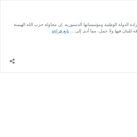
ة الدولة الوطنية ومؤسساتها الدستورية. إن محاولة حزب الله الهيمنة
الدولة
ة للبنان فيها ولا جمل، مما أدى إلى …
تابع قراءة
المختطفة..
كيف
فرض
حزب
الله
أجندته
الخاصة
وجرّ
البلاد
إلى
محرقة
عسكرية؟