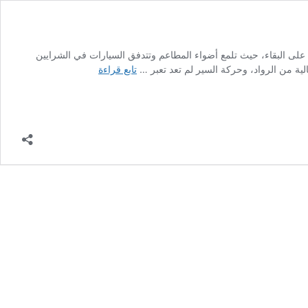
رها على البقاء، حيث تلمع أضواء المطاعم وتتدفق السيارات في الشرايين
هل
ية من الرواد، وحركة السير لم تعد تعبر …
تابع قراءة
يدخل
الاقتصاد
اللبناني
مرحلة
“الموت
السريري”
بفعل
الركود
التضخمي؟